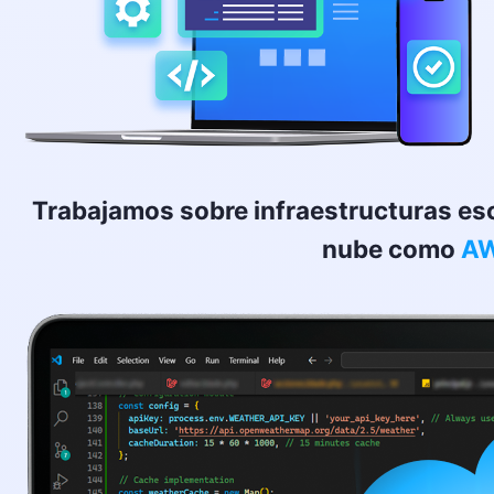
Trabajamos sobre infraestructuras esc
nube como
A