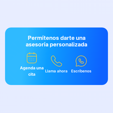
Permítenos darte una
asesoría personalizada
Agenda una
Llama ahora
Escríbenos
cita